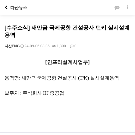
다산뉴스
[수주소식] 새만금 국제공항 건설공사 턴키 실시설계
용역
다산ENG
24-09-06 08:36
1,390
0
본문
[
인프라설계사업부
]
용역명
:
새만금 국제공항 건설공사
(T/K)
실시설계용역
발주처
:
주식회사
HJ
중공업